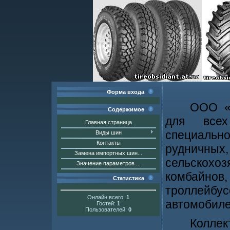
Форма входа
ООО
Содержимое
для всех
Главная страница
специальн
Виды шин
Контакты
рудни
Замена импортных шин...
сельскох
Значение параметров ...
комбайнов,
Статистика
троллейб
Онлайн всего:
1
автомобиле
Гостей:
1
Пользователей:
0
Колле