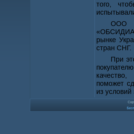
того, что
испытывали
ООО
«ОБСИДИА
рынке Укр
стран СНГ.
При эт
покупателю
качество
поможет сд
из условий
Cop
Бесп